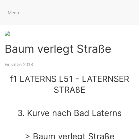
Menu
SÄTZE
FEUERWEHRJUGEND
DATEN
Baum verlegt Straße
Einsätze 2018
f1 LATERNS L51 - LATERNSER
STRAßE
3. Kurve nach Bad Laterns
> Baum verlegt Straße